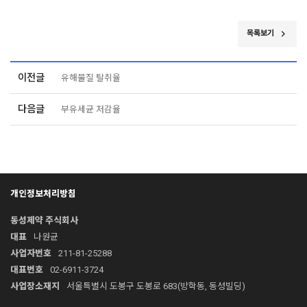
목록보기
이전글
유해물질 탈취율
다음글
부유세균 저감율
개인정보처리방침
동성제약 주식회사
대표
나원균
사업자번호
211-81-25288
대표번호
02-6911-3724
사업장소재지
서울특별시 도봉구 도봉로 683(방학동, 동성빌딩)