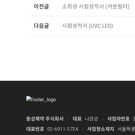
이전글
소취성 시험성적서 (카본필터)
다음글
시험성적서 (UVC LED)
동성제약 주식회사
대표
나원균
사업자번호
대표번호
02-6911-3724
사업장소재지
서울특별시