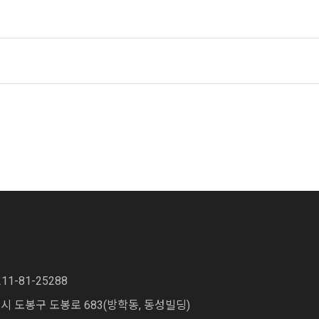
211-81-25288
 도봉구 도봉로 683(방학동, 동성빌딩)