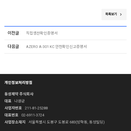
목록보기
이전글
직접생산확인증명서
다음글
AZERO A-301 KC 안전확인신고증명서
개인정보처리방침
동성제약 주식회사
대표
나원균
사업자번호
211-81-25288
대표번호
02-6911-3724
사업장소재지
서울특별시 도봉구 도봉로 683(방학동, 동성빌딩)