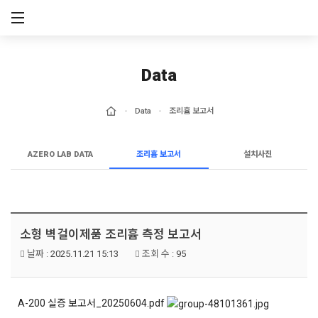
메뉴 건너뛰기
Data
Data
조리흄 보고서
AZERO LAB DATA
조리흄 보고서
설치사진
소형 벽걸이제품 조리흄 측정 보고서
날짜 :
2025.11.21 15:13
조회 수 :
95
A-200 실증 보고서_20250604.pdf