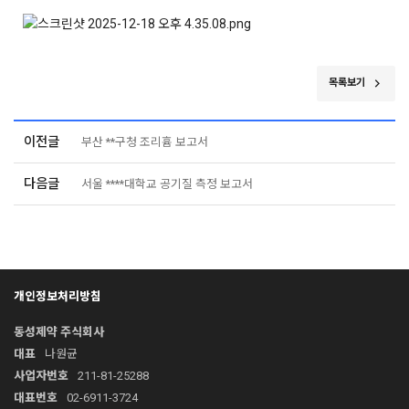
목록보기
이전글
부산 **구청 조리흄 보고서
다음글
서울 ****대학교 공기질 측정 보고서
개인정보처리방침
동성제약 주식회사
대표
나원균
사업자번호
211-81-25288
대표번호
02-6911-3724